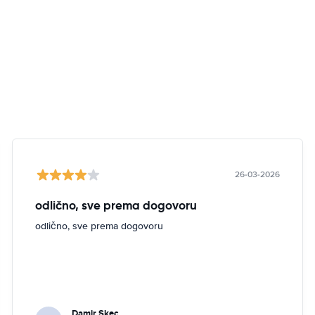
26-03-2026
odlično, sve prema dogovoru
odlično, sve prema dogovoru
Damir Skec