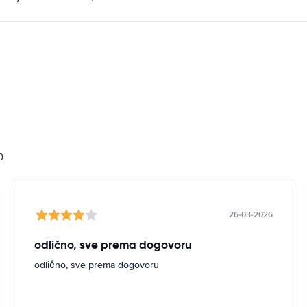
i
0
26-03-2026
odlično, sve prema dogovoru
odlično, sve prema dogovoru