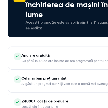
închirierea de mașini î
lume
Această promoție este valabilă până la 11 august
ea astăzi!
Anulare gratuită
Cu până la 48 de ore înainte de ora programată pentru pr
Cel mai bun preț garantat
Ai găsit un preț mai bun? Îți vom face o ofertă mai avantaj
24000+ locații de preluare
Locații din întreaga lume