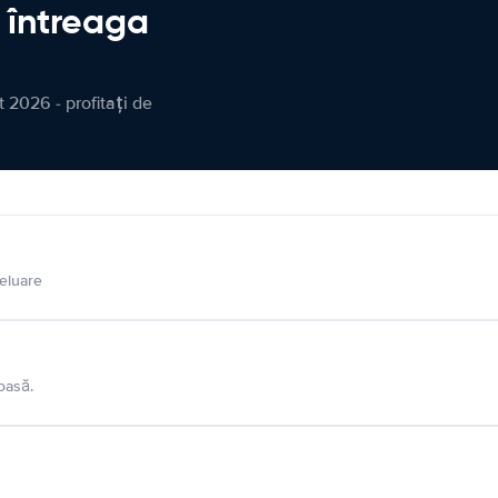
n întreaga
 2026 - profitați de
eluare
oasă.