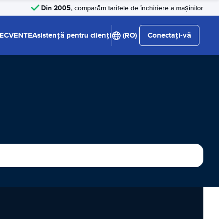
Din 2005
, comparăm tarifele de închiriere a mașinilor
RECVENTE
Asistență pentru clienți
(RO)
Conectați-vă