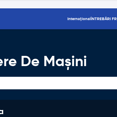
Internațional
ÎNTREBĂRI F
ere De Maşini
a