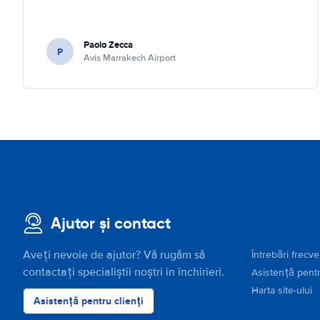
Paolo Zecca
P
Avis Marrakech Airport
Ajutor și contact
Aveți nevoie de ajutor? Vă rugăm să
Întrebări frecv
contactați specialiștii noștri în închirieri.
Asistență pentr
Harta site-ului
Asistență pentru clienți