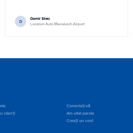
Damir Skec
D
Location Auto Marrakech Airport
ente
Conectați-vă
u clienți
Am uitat parola
Creați un cont