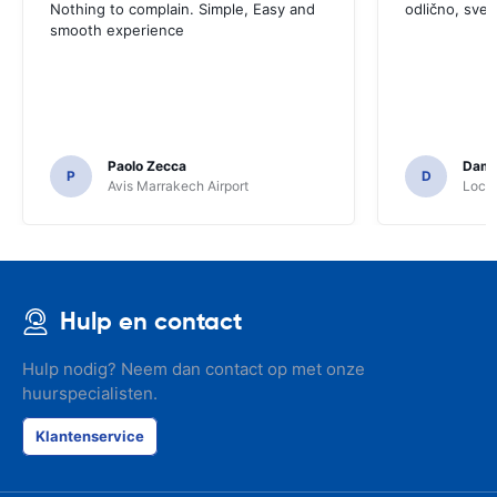
Nothing to complain. Simple, Easy and
odlično, sve
smooth experience
Paolo Zecca
Dami
P
D
Avis Marrakech Airport
Locat
Hulp en contact
Hulp nodig? Neem dan contact op met onze
huurspecialisten.
Klantenservice