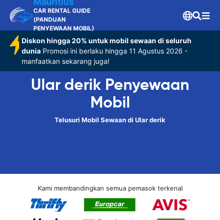
Mauritius
CAR RENTAL GUIDE
(PANDUAN
PENYEWAAN MOBIL)
Diskon hingga 20% untuk mobil sewaan di seluruh
dunia
Promosi ini berlaku hingga 11 Agustus 2026 -
manfaatkan sekarang juga!
Ular derik Penyewaan
Mobil
Telusuri Mobil Sewaan di Ular derik
Kami membandingkan semua pemasok terkenal