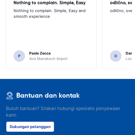
Nothing to complain. Simple, Easy
odlično, sv
Nothing to complain. Simple, Easy and
odlično, sve
smooth experience
Paolo Zecca
Dami
P
D
Avis Marrakech Airport
Locat
Bantuan dan kontak
Butuh bantuan? Silakan hubungi spesialis penyewaan
kami.
Dukungan pelanggan