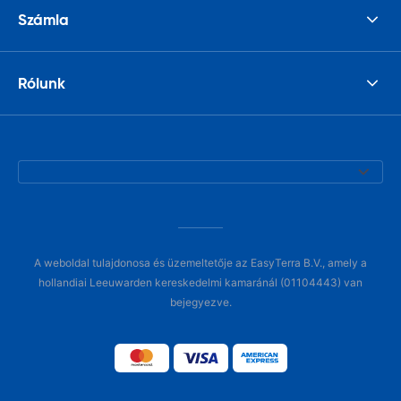
Számla
Rólunk
A weboldal tulajdonosa és üzemeltetője az EasyTerra B.V., amely a
hollandiai Leeuwarden kereskedelmi kamaránál (01104443) van
bejegyezve.