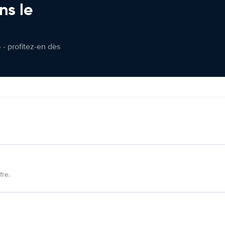
ns le
 - profitez-en dès
fre.