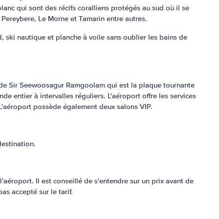
blanc qui sont des récifs coralliens protégés au sud où il se
, Pereybere, Le Morne et Tamarin entre autres.
 ski nautique et planche à voile sans oublier les bains de
port de Sir Seewoosagur Ramgoolam qui est la plaque tournante
 entier à intervalles réguliers. L'aéroport offre les services
. L'aéroport possède également deux salons VIP.
destination.
à l'aéroport. Il est conseillé de s'entendre sur un prix avant de
s accepté sur le tarif.