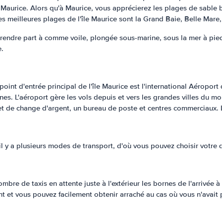
île Maurice. Alors qu'à Maurice, vous apprécierez les plages de sable 
des meilleures plages de l'île Maurice sont la Grand Baie, Belle Mare
prendre part à comme voile, plongée sous-marine, sous la mer à pied,
e.
e point d'entrée principal de l'île Maurice est l'international Aéro
. L'aéroport gère les vols depuis et vers les grandes villes du monde
s et de change d'argent, un bureau de poste et centres commerciaux
 il y a plusieurs modes de transport, d'où vous pouvez choisir votre 
 nombre de taxis en attente juste à l'extérieur les bornes de l'arrivée 
et vous pouvez facilement obtenir arraché au cas où vous n'avait pa