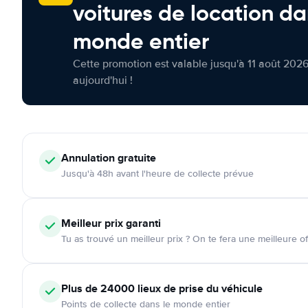
voitures de location da
monde entier
Cette promotion est valable jusqu'à 11 août 2026
aujourd'hui !
Annulation
gratuite
Jusqu'à 48h avant l'heure de collecte prévue
Meilleur prix garanti
Tu as trouvé un meilleur prix ? On te fera une meilleure of
Plus de 24000
lieux de prise du véhicule
Points de collecte dans le monde entier