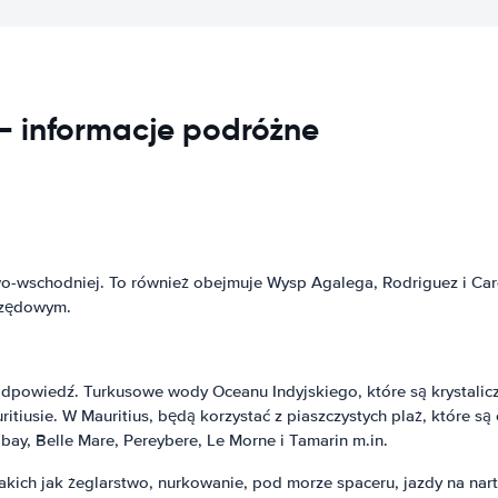
- informacje podróżne
o-wschodniej. To również obejmuje Wysp Agalega, Rodriguez i Carga
urzędowym.
t odpowiedź. Turkusowe wody Oceanu Indyjskiego, które są krystaliczn
tiusie. W Mauritius, będą korzystać z piaszczystych plaż, które są 
 bay, Belle Mare, Pereybere, Le Morne i Tamarin m.in.
takich jak żeglarstwo, nurkowanie, pod morze spaceru, jazdy na na