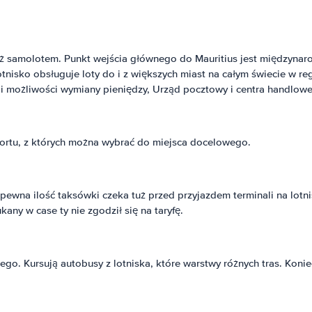
óż samolotem. Punkt wejścia głównego do Mauritius jest międzyna
otnisko obsługuje loty do i z większych miast na całym świecie w re
i możliwości wymiany pieniędzy, Urząd pocztowy i centra handlowe.
sportu, z których można wybrać do miejsca docelowego.
 pewna ilość taksówki czeka tuż przed przyjazdem terminali na lotn
any w case ty nie zgodził się na taryfę.
ego. Kursują autobusy z lotniska, które warstwy różnych tras. Koni