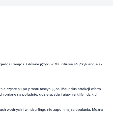
dos Carajos. Główne języki w Mauritiusie są język angielski,
ie czyste są po prostu fascynujące. Mauritius atrakcji oferta
chronione na południe, gdzie spada i ujawnia klify i dzikich
rtach wodnych i windsurfingu nie zapominając opalania. Można