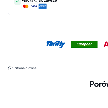
Płać tak, jak zawsze
Strona główna
Poró