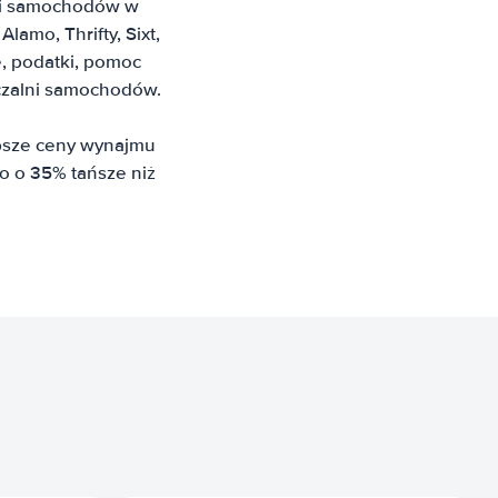
lni samochodów w
lamo, Thrifty, Sixt,
e, podatki, pomoc
czalni samochodów.
epsze ceny wynajmu
o o 35% tańsze niż