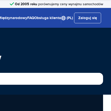
Od 2005 roku
porównujemy ceny wynajmu samochodów
Międzynarodowy
FAQ
Obsługa klienta
(PL)
Zaloguj się
w