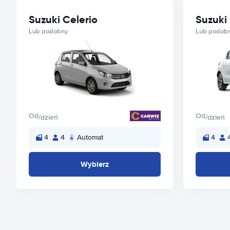
Suzuki Celerio
Suzuki 
Lub podobny
Lub podob
Od
Od
/dzień
/dzień
4
4
Automat
4
Wybierz