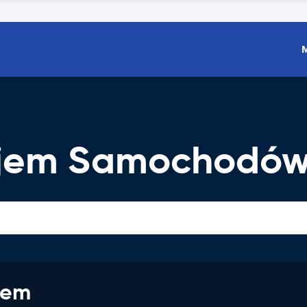
ajem Samochodó
jem