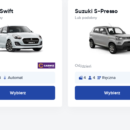
Swift
Suzuki S-Presso
ny
Lub podobny
Od
/dzień
4
Automat
4
4
Ręczna
Wybierz
Wybierz