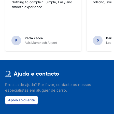
Nothing to complain. Simple, Easy and
odlično, sve
smooth experience
Paolo Zecca
Dami
P
D
Avis Marrakech Airport
Locat
Ajuda e contacto
Precisa de ajuda? Por favor, contacte os nossos
especialistas em aluguer de carro.
Apoio ao cliente