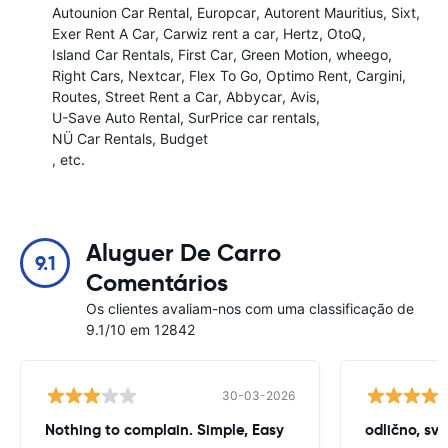
Autounion Car Rental
Europcar
Autorent Mauritius
Sixt
Exer Rent A Car
Carwiz rent a car
Hertz
OtoQ
Island Car Rentals
First Car
Green Motion
wheego
Right Cars
Nextcar
Flex To Go
Optimo Rent
Cargini
Routes
Street Rent a Car
Abbycar
Avis
U-Save Auto Rental
SurPrice car rentals
NÜ Car Rentals
Budget
, etc.
Aluguer De Carro
9.1
Comentários
Os clientes avaliam-nos com uma classificação de
9.1/10 em 12842
30-03-2026
Nothing to complain. Simple, Easy
odlično, sv