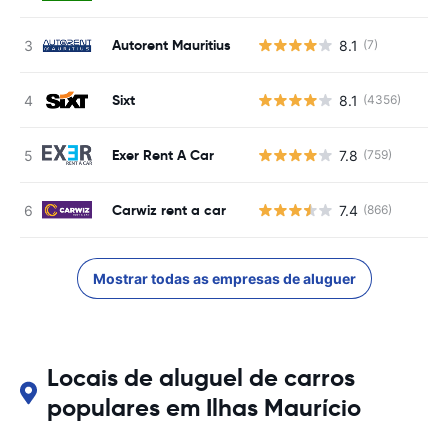
Autorent Mauritius
8.1
(7)
Sixt
8.1
(4356)
Exer Rent A Car
7.8
(759)
Carwiz rent a car
7.4
(866)
Mostrar todas as empresas de aluguer
Locais de aluguel de carros
populares em Ilhas Maurício