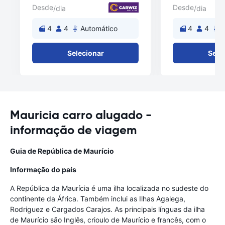
Desde
Desde
/dia
/dia
4
4
Automático
4
4
A
Selecionar
Sele
Mauricia carro alugado -
informação de viagem
Guia de República de Maurício
Informação do país
A República da Maurícia é uma ilha localizada no sudeste do
continente da África. Também inclui as Ilhas Agalega,
Rodriguez e Cargados Carajos. As principais línguas da ilha
de Maurício são Inglês, crioulo de Maurício e francês, com o